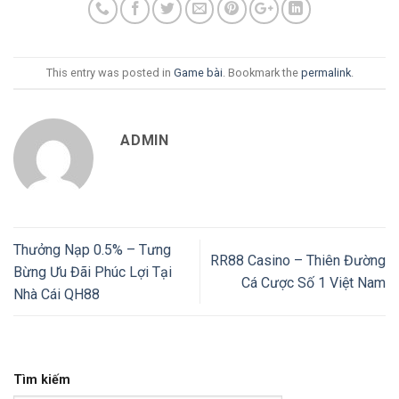
This entry was posted in
Game bài
. Bookmark the
permalink
.
ADMIN
Thưởng Nạp 0.5% – Tưng
RR88 Casino – Thiên Đường
Bừng Ưu Đãi Phúc Lợi Tại
Cá Cược Số 1 Việt Nam
Nhà Cái QH88
Tìm kiếm