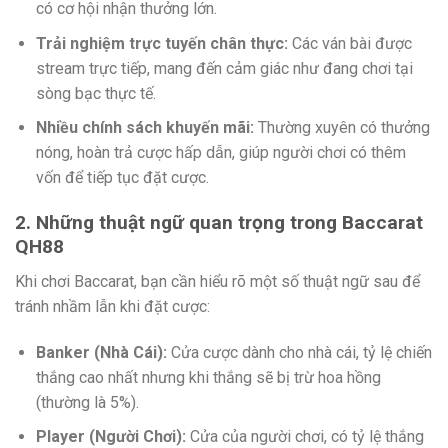
có cơ hội nhận thưởng lớn.
Trải nghiệm trực tuyến chân thực:
Các ván bài được
stream trực tiếp, mang đến cảm giác như đang chơi tại
sòng bạc thực tế.
Nhiều chính sách khuyến mãi:
Thường xuyên có thưởng
nóng, hoàn trả cược hấp dẫn, giúp người chơi có thêm
vốn để tiếp tục đặt cược.
2. Những thuật ngữ quan trọng trong Baccarat
QH88
Khi chơi Baccarat, bạn cần hiểu rõ một số thuật ngữ sau để
tránh nhầm lẫn khi đặt cược:
Banker (Nhà Cái):
Cửa cược dành cho nhà cái, tỷ lệ chiến
thắng cao nhất nhưng khi thắng sẽ bị trừ hoa hồng
(thường là 5%).
Player (Người Chơi):
Cửa của người chơi, có tỷ lệ thắng