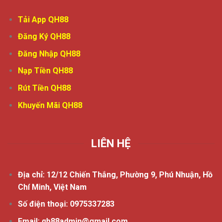
Tải App QH88
Đăng Ký QH88
Đăng Nhập QH88
Nạp Tiền QH88
Rút Tiền QH88
Khuyến Mãi QH88
LIÊN HỆ
Địa chỉ: 12/12 Chiến Thắng, Phường 9, Phú Nhuận, Hồ
Chí Minh, Việt Nam
Số điện thoại: 0975337283
Email:
qh88admin@gmail.com