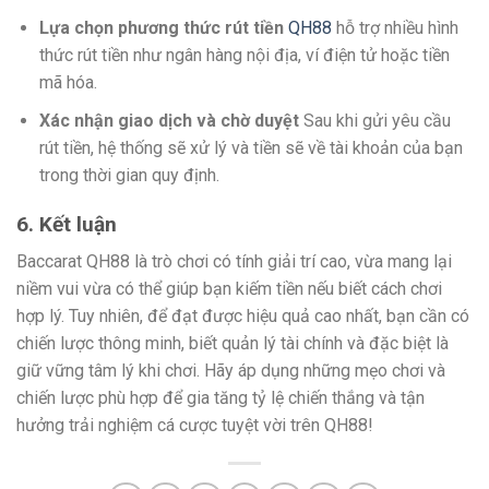
Lựa chọn phương thức rút tiền
QH88
hỗ trợ nhiều hình
thức rút tiền như ngân hàng nội địa, ví điện tử hoặc tiền
mã hóa.
Xác nhận giao dịch và chờ duyệt
Sau khi gửi yêu cầu
rút tiền, hệ thống sẽ xử lý và tiền sẽ về tài khoản của bạn
trong thời gian quy định.
6. Kết luận
Baccarat QH88 là trò chơi có tính giải trí cao, vừa mang lại
niềm vui vừa có thể giúp bạn kiếm tiền nếu biết cách chơi
hợp lý. Tuy nhiên, để đạt được hiệu quả cao nhất, bạn cần có
chiến lược thông minh, biết quản lý tài chính và đặc biệt là
giữ vững tâm lý khi chơi. Hãy áp dụng những mẹo chơi và
chiến lược phù hợp để gia tăng tỷ lệ chiến thắng và tận
hưởng trải nghiệm cá cược tuyệt vời trên QH88!