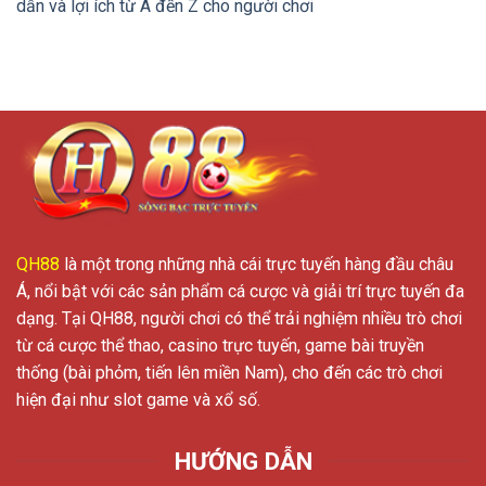
dẫn và lợi ích từ A đến Z cho người chơi
QH88
là một trong những nhà cái trực tuyến hàng đầu châu
Á, nổi bật với các sản phẩm cá cược và giải trí trực tuyến đa
dạng. Tại QH88, người chơi có thể trải nghiệm nhiều trò chơi
từ cá cược thể thao, casino trực tuyến, game bài truyền
thống (bài phỏm, tiến lên miền Nam), cho đến các trò chơi
hiện đại như slot game và xổ số.
HƯỚNG DẪN